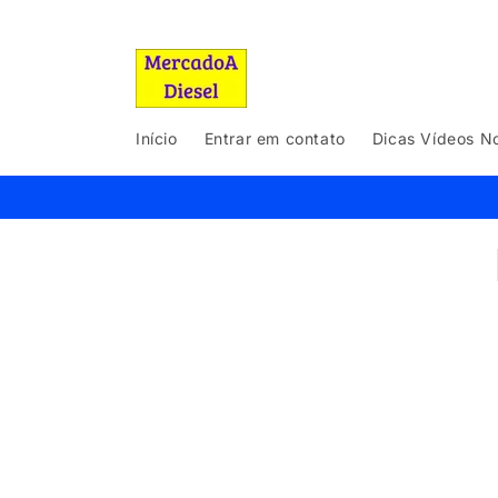
Pular
para o
conteúdo
Início
Entrar em contato
Dicas Vídeos No
Pular 
as
infor
do pr