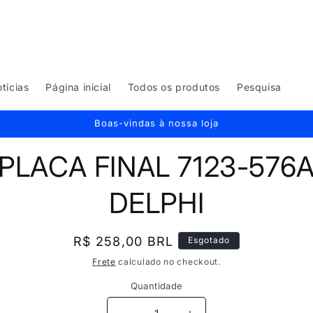
ticias
Página inicial
Todos os produtos
Pesquisa
Boas-vindas à nossa loja
para
PLACA FINAL 7123-576
mações
oduto
DELPHI
Preço
R$ 258,00 BRL
Esgotado
normal
Frete
calculado no checkout.
Quantidade