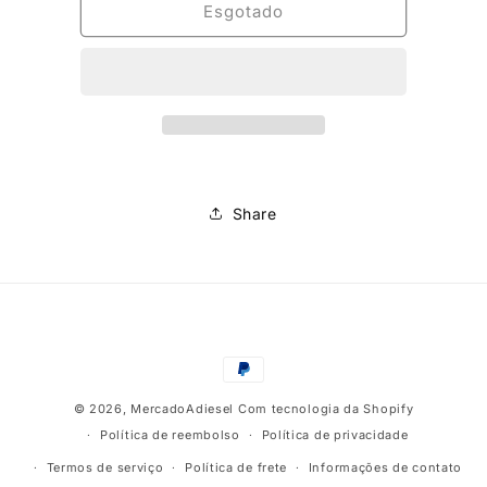
de
de
Esgotado
Eixo
Eixo
de
de
acionamento
acionamento
bomba
bomba
VE
VE
rotativa
rotativa
Bosch,
Bosch,
ref:
ref:
Share
1
1
466
466
100
100
405
405
Formas
de
© 2026,
MercadoAdiesel
Com tecnologia da Shopify
pagamento
Política de reembolso
Política de privacidade
Termos de serviço
Política de frete
Informações de contato