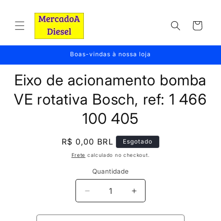
Pular
para o
conteúdo
Carrinho
Boas-vindas à nossa loja
Pular para
Eixo de acionamento bomba
as
informações
do produto
VE rotativa Bosch, ref: 1 466
100 405
Preço
R$ 0,00 BRL
Esgotado
normal
Frete
calculado no checkout.
Quantidade
Diminuir
Aumentar
a
a
quantidade
quantidade